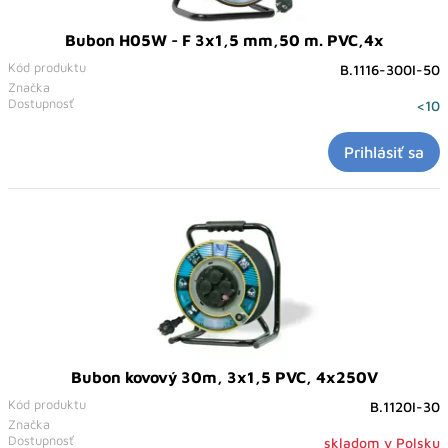
Bubon H05W - F 3x1,5 mm,50 m. PVC,4x
Kód produktu
B.1116-300I-50
Značka
Dostupnosť
<10
Prihlásiť sa
Bubon kovový 30m, 3x1,5 PVC, 4x250V
Kód produktu
B.1120I-30
Značka
Dostupnosť
skladom v Polsku