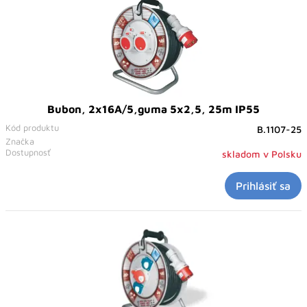
Bubon, 2x16A/5,guma 5x2,5, 25m IP55
Kód produktu
B.1107-25
Značka
Dostupnosť
skladom v Polsku
Prihlásiť sa