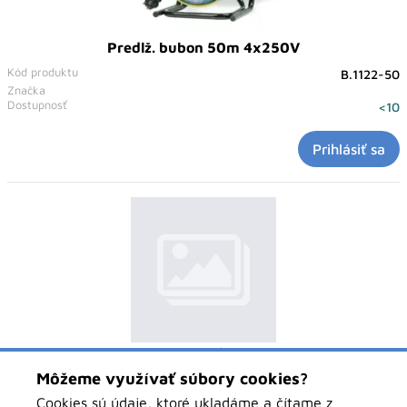
Predlž. bubon 50m 4x250V
Kód produktu
B.1122-50
Značka
Dostupnosť
<10
Prihlásiť sa
Silový predlžovací kábel,32A/5, IP44,5x4mmm2,10m
Môžeme využívať súbory cookies?
Kód produktu
B.1135-10
Značka
Cookies sú údaje, ktoré ukladáme a čítame z