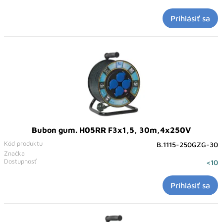
Prihlásiť sa
Bubon gum. H05RR F3x1,5, 30m,4x250V
Kód produktu
B.1115-250GZG-30
Značka
Dostupnosť
<10
Prihlásiť sa