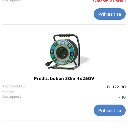
Dostupnosť
skladom v Polsku
Prihlásiť sa
Predlž. bubon 30m 4x250V
Kód produktu
B.1122-30
Značka
Dostupnosť
<10
Prihlásiť sa