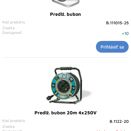
Predlž. bubon
Kód produktu
B.111015-25
Značka
Dostupnosť
<10
Prihlásiť sa
Predlž. bubon 20m 4x250V
Kód produktu
B.1122-20
Značka