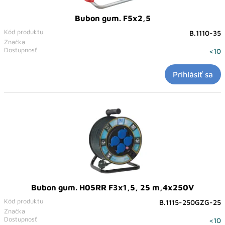
Bubon gum. F5x2,5
Kód produktu
B.1110-35
Značka
Dostupnosť
<10
Prihlásiť sa
Bubon gum. H05RR F3x1,5, 25 m,4x250V
Kód produktu
B.1115-250GZG-25
Značka
Dostupnosť
<10