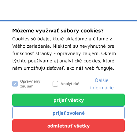
Môžeme využívať súbory cookies?
Cookies sú údaje, ktoré ukladáme a čítame z
Vášho zariadenia. Niektoré sú nevyhnutné pre
funkčnosť stránky - oprávnený záujem. Okrem
týchto používame aj analytické cookies, ktoré
nám umožňujú zisťovať, ako náš web funguje.
Ďalšie
Oprávnený
Analytické
záujem
informácie
prijať všetky
objednavky.pawbolsk.sk
Analytické
prijať zvolené
Tieto cookies nám slúžia na zisťovanie
anonymných údajov o návštevnosti nášho webu.
Klientský servis
odmietnuť všetky
Môžu hovoriť o tom, odkiaľ ste k nám prišli, o
Powered by
net.biz
vyhľadávaniach na našom webe, či ako sa