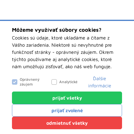
Môžeme využívať súbory cookies?
Cookies sú údaje, ktoré ukladáme a čítame z
Vášho zariadenia. Niektoré sú nevyhnutné pre
funkčnosť stránky - oprávnený záujem. Okrem
týchto používame aj analytické cookies, ktoré
nám umožňujú zisťovať, ako náš web funguje.
Ďalšie
Oprávnený
Analytické
záujem
informácie
prijať všetky
objednavky.pawbolsk.sk
Analytické
prijať zvolené
Tieto cookies nám slúžia na zisťovanie
anonymných údajov o návštevnosti nášho webu.
Klientský servis
odmietnuť všetky
Môžu hovoriť o tom, odkiaľ ste k nám prišli, o
Powered by
net.biz
vyhľadávaniach na našom webe, či ako sa