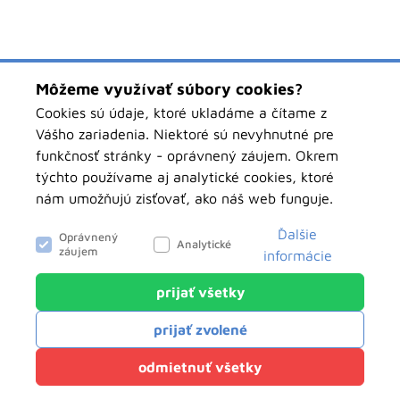
Môžeme využívať súbory cookies?
Cookies sú údaje, ktoré ukladáme a čítame z
Vášho zariadenia. Niektoré sú nevyhnutné pre
funkčnosť stránky - oprávnený záujem. Okrem
týchto používame aj analytické cookies, ktoré
nám umožňujú zisťovať, ako náš web funguje.
Ďalšie
Oprávnený
Analytické
záujem
informácie
prijať všetky
objednavky.pawbolsk.sk
Analytické
prijať zvolené
Tieto cookies nám slúžia na zisťovanie
anonymných údajov o návštevnosti nášho webu.
Klientský servis
odmietnuť všetky
Môžu hovoriť o tom, odkiaľ ste k nám prišli, o
Powered by
net.biz
vyhľadávaniach na našom webe, či ako sa