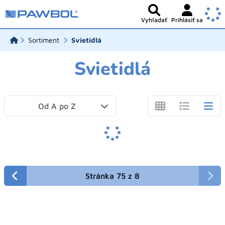
Vyhľadať
Prihlásiť sa
Sortiment
Svietidlá
Svietidlá
Od A po Z
Stránka 75 z 8