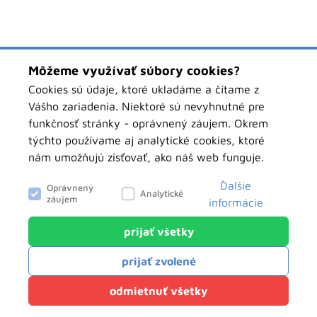
Môžeme využívať súbory cookies?
Cookies sú údaje, ktoré ukladáme a čítame z
Vášho zariadenia. Niektoré sú nevyhnutné pre
funkčnosť stránky - oprávnený záujem. Okrem
týchto používame aj analytické cookies, ktoré
nám umožňujú zisťovať, ako náš web funguje.
Ďalšie
Oprávnený
Analytické
záujem
informácie
prijať všetky
objednavky.pawbolsk.sk
Analytické
prijať zvolené
Tieto cookies nám slúžia na zisťovanie
anonymných údajov o návštevnosti nášho webu.
Klientský servis
odmietnuť všetky
Môžu hovoriť o tom, odkiaľ ste k nám prišli, o
Powered by
net.biz
vyhľadávaniach na našom webe, či ako sa