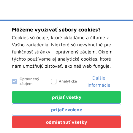
Môžeme využívať súbory cookies?
Cookies sú údaje, ktoré ukladáme a čítame z
Vášho zariadenia. Niektoré sú nevyhnutné pre
funkčnosť stránky - oprávnený záujem. Okrem
týchto používame aj analytické cookies, ktoré
nám umožňujú zisťovať, ako náš web funguje.
Ďalšie
Oprávnený
Analytické
záujem
informácie
prijať všetky
objednavky.pawbolsk.sk
Analytické
prijať zvolené
Tieto cookies nám slúžia na zisťovanie
anonymných údajov o návštevnosti nášho webu.
Klientský servis
odmietnuť všetky
Môžu hovoriť o tom, odkiaľ ste k nám prišli, o
Powered by
net.biz
vyhľadávaniach na našom webe, či ako sa