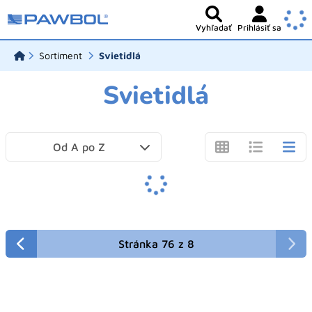
Vyhľadať
Prihlásiť sa
Sortiment
Svietidlá
Svietidlá
Od A po Z
Stránka 76 z 8