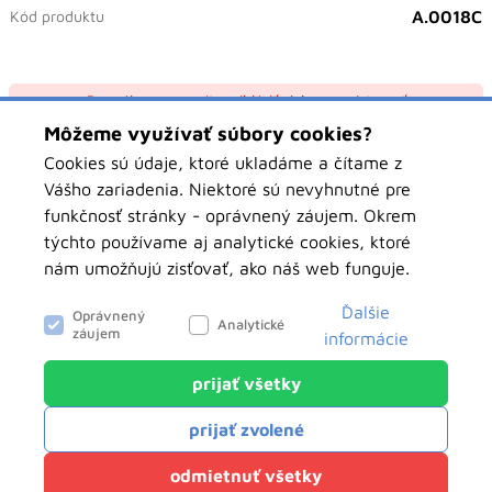
Kód produktu
A.0018C
Pre nákup sa musíte prihlásiť alebo zaregistrovať
Môžeme využívať súbory cookies?
Prihlásiť sa
Cookies sú údaje, ktoré ukladáme a čítame z
Vášho zariadenia. Niektoré sú nevyhnutné pre
funkčnosť stránky - oprávnený záujem. Okrem
týchto používame aj analytické cookies, ktoré
Atribúty
nám umožňujú zisťovať, ako náš web funguje.
Farba
Čierna
Ďalšie
Oprávnený
Analytické
záujem
informácie
prijať všetky
objednavky.pawbolsk.sk
Analytické
prijať zvolené
Tieto cookies nám slúžia na zisťovanie
anonymných údajov o návštevnosti nášho webu.
Klientský servis
odmietnuť všetky
Môžu hovoriť o tom, odkiaľ ste k nám prišli, o