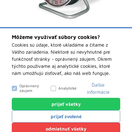
Môžeme využívať súbory cookies?
Kód produktu
B.110515-35
Cookies sú údaje, ktoré ukladáme a čítame z
EAN
5908289624656
Vášho zariadenia. Niektoré sú nevyhnutné pre
funkčnosť stránky - oprávnený záujem. Okrem
týchto používame aj analytické cookies, ktoré
Pre nákup sa musíte prihlásiť alebo zaregistrovať
nám umožňujú zisťovať, ako náš web funguje.
Prihlásiť sa
Ďalšie
Oprávnený
Analytické
záujem
informácie
prijať všetky
objednavky.pawbolsk.sk
Analytické
prijať zvolené
Tieto cookies nám slúžia na zisťovanie
anonymných údajov o návštevnosti nášho webu.
Klientský servis
odmietnuť všetky
Môžu hovoriť o tom, odkiaľ ste k nám prišli, o