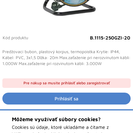
Kód produktu
B.1115-250GZI-20
Predžovací bubon, plastový korpus, termopoistka Krytie: IP44,
Kábel: PVC, 3x1,5 Dlžka: 20m Max.zaťaženie pri nerozvinutom kábli:
1.000W Max.zaťaženie pri rozvinutom kábli: 3.000W
Pre nákup sa musíte prihlásiť alebo zaregistrovať
Prihlásiť sa
Môžeme využívať súbory cookies?
Popis
Cookies sú údaje, ktoré ukladáme a čítame z