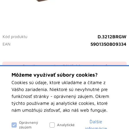
Kód produktu
D.3212BRGW
EAN
5901350809334
Pre nákup sa musíte prihlásiť alebo zaregistrovať
Môžeme využívať súbory cookies?
Prihlásiť sa
Cookies sú údaje, ktoré ukladáme a čítame z
Vášho zariadenia. Niektoré sú nevyhnutné pre
funkčnosť stránky - oprávnený záujem. Okrem
týchto používame aj analytické cookies, ktoré
Atribúty
nám umožňujú zisťovať, ako náš web funguje.
Farba
Hnedá
Ďalšie
Oprávnený
Analytické
záujem
informácie