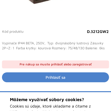
Kód produktu
D.3212GW2
Vypínače IP44 BETA, 250V, Typ: dvojnásobný lustrový Zásuvky
2P+Z: 1 Farba krytky: kourová Rozmery: 75/48/130 Balenie: 6ks
Pre nákup sa musíte prihlásiť alebo zaregistrovať
Prihlásiť sa
Môžeme využívať súbory cookies?
Popis
Cookies sú údaje, ktoré ukladáme a čítame z
Vypínače IP44 BETA, 250V,