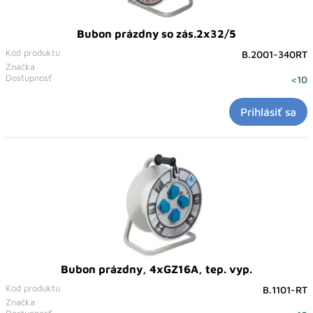
Bubon prázdny so zás.2x32/5
Kód produktu
B.2001-340RT
Značka
Dostupnosť
<10
Prihlásiť sa
Bubon prázdny, 4xGZ16A, tep. vyp.
Kód produktu
B.1101-RT
Značka