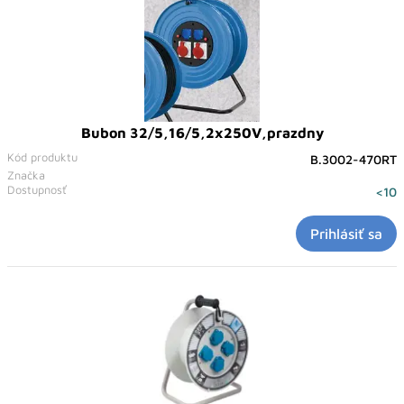
Bubon 32/5,16/5,2x250V,prazdny
Kód produktu
B.3002-470RT
Značka
Dostupnosť
<10
Prihlásiť sa