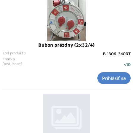
Bubon prázdny (2x32/4)
Kód produktu
B.1306-340RT
Značka
Dostupnosť
<10
Prihlásiť sa