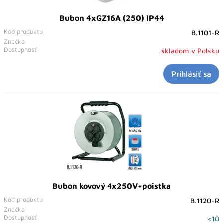
Bubon 4xGZ16A (250) IP44
Kód produktu
B.1101-R
Značka
Dostupnosť
skladom v Polsku
Prihlásiť sa
Bubon kovový 4x250V+poistka
Kód produktu
B.1120-R
Značka
Dostupnosť
<10