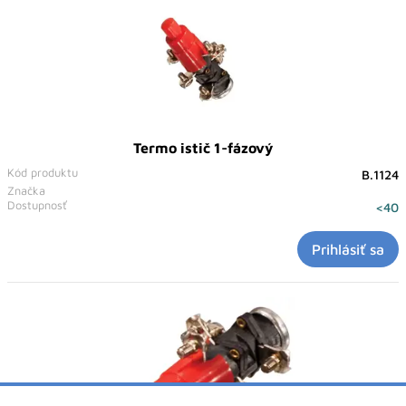
Termo istič 1-fázový
Kód produktu
B.1124
Značka
Dostupnosť
<40
Prihlásiť sa