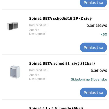
Prihlásiť sa
Spínač BETA schodišť.6 2P+Z sivý
Kód produktu
D.3612SGWS
Značka
Dostupnosť
<30
Prihlásiť sa
Spínač BETA,schodišť.,sivý,(12bal.)
Kód produktu
D.3610WS
Značka
Dostupnosť
Skladom na Slovensku
Prihlásiť sa
Spínač č.1 + č.5, hnedý (6bal)