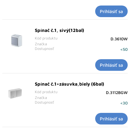
Prihlásiť sa
Spínač č.1, sivý(12bal)
Kód produktu
D.3610W
Značka
Dostupnosť
<50
Prihlásiť sa
Spínač č.1+zásuvka,biely (6bal)
Kód produktu
D.3112BGW
Značka
Dostupnosť
<30
Prihlásiť sa