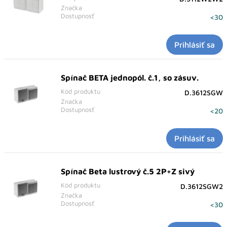
Značka
Dostupnosť
<30
Prihlásiť sa
Spínač BETA jednopól. č.1, so zásuv.
Kód produktu
D.3612SGW
Značka
Dostupnosť
<20
Prihlásiť sa
Spínač Beta lustrový č.5 2P+Z sivý
Kód produktu
D.3612SGW2
Značka
Dostupnosť
<30