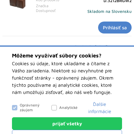
D.3212BRGW2
Značka
Dostupnosť
Skladom na Slovensku
Prihlásiť sa
Spínač č.5+zásuvka,biely (6bal)
Môžeme využívať súbory cookies?
Kód produktu
D.3112BGW2
Značka
Cookies sú údaje, ktoré ukladáme a čítame z
Dostupnosť
<40
Vášho zariadenia. Niektoré sú nevyhnutné pre
funkčnosť stránky - oprávnený záujem. Okrem
Prihlásiť sa
týchto používame aj analytické cookies, ktoré
nám umožňujú zisťovať, ako náš web funguje.
Ďalšie
Oprávnený
Stránka 1 z 3
Analytické
záujem
informácie
prijať všetky
objednavky.pawbolsk.sk
Analytické