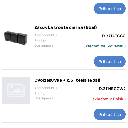
Prihlásiť sa
Zásuvka trojitá čierna (6bal)
Kód produktu
D.3714CGGG
Značka
Dostupnosť
Skladom na Slovensku
Prihlásiť sa
Dvojzásuvka + č.5, biela (6bal)
Kód produktu
D.3114BGGW2
Značka
Dostupnosť
skladom v Polsku
Prihlásiť sa