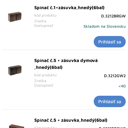
Spínač č.1+zásuvka,hnedý(6bal)
Kód produktu
D.3212BRGW
Značka
Dostupnosť
Skladom na Slovensku
Prihlásiť sa
Spínač č.5 + zásuvka dymová
,hnedý(6bal)
Kód produktu
D.3212GW2
Značka
Dostupnosť
<40
Prihlásiť sa
Spínač č.5 + zásuvka,hnedý(6bal)
Kód produktu